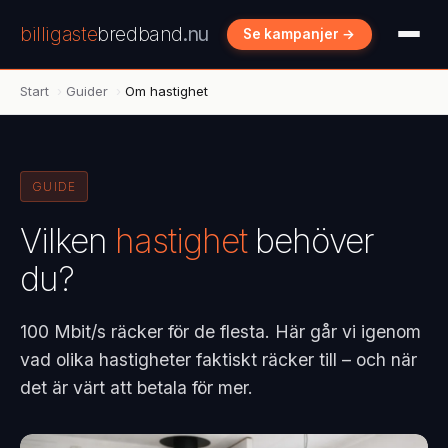
billigaste
bredband
.nu
Se kampanjer →
Start
›
Guider
›
Om hastighet
GUIDE
Vilken
hastighet
behöver
du?
100 Mbit/s räcker för de flesta. Här går vi igenom
vad olika hastigheter faktiskt räcker till – och när
det är värt att betala för mer.