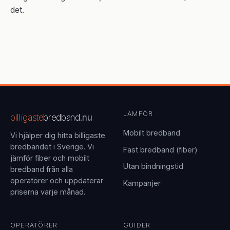
det.
JÄMFÖR
billigaste
bredband
.nu
Mobilt bredband
Vi hjälper dig hitta billigaste
bredbandet i Sverige. Vi
Fast bredband (fiber)
jämför fiber och mobilt
Utan bindningstid
bredband från alla
operatörer och uppdaterar
Kampanjer
priserna varje månad.
OPERATÖRER
GUIDER