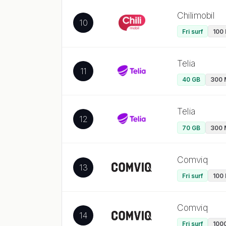
Chilimobil
10
Fri surf
100 
Telia
11
40 GB
300 
Telia
12
70 GB
300 
Comviq
13
Fri surf
100 
Comviq
14
Fri surf
1000