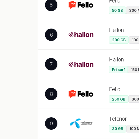
Fello
5
50 GB
300 
Hallon
6
200 GB
100
Hallon
7
Fri surf
150 
Fello
8
250 GB
300
Telenor
9
30 GB
100 M