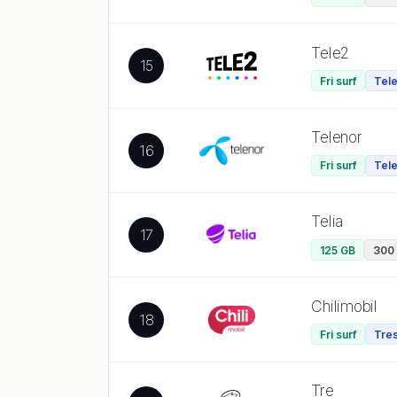
Tele2
15
Fri surf
Tele
Telenor
16
Fri surf
Tele
Telia
17
125 GB
300 
Chilimobil
18
Fri surf
Tres
Tre