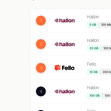
Hallon
1
5 GB
100 Mb
Hallon
2
20 GB
100 M
Fello
3
10 GB
300 M
Hallon
4
100 GB
100 