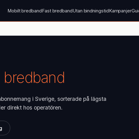
Mobilt bredband
Fast bredband
Utan bindningstid
Kampanjer
Gui
a bredband
-abonnemang i Sverige, sorterade på lägsta
ler direkt hos operatören.
g