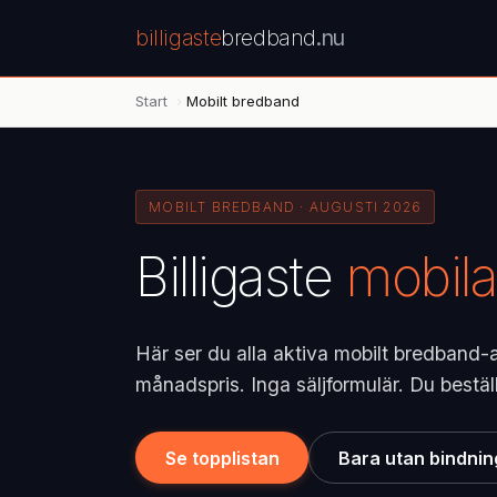
billigaste
bredband
.nu
Start
›
Mobilt bredband
MOBILT BREDBAND · AUGUSTI 2026
Billigaste
mobil
Här ser du alla aktiva mobilt bredband
månadspris. Inga säljformulär. Du bestäl
Se topplistan
Bara utan bindnin