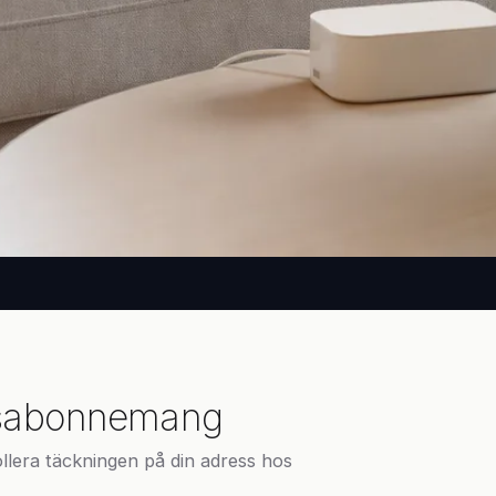
dsabonnemang
ollera täckningen på din adress hos