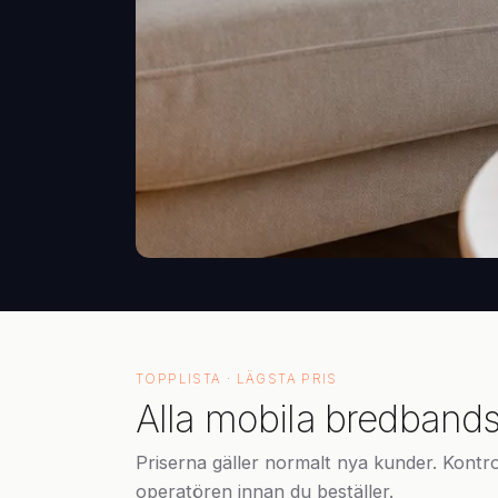
TOPPLISTA · LÄGSTA PRIS
Alla mobila bredban
Priserna gäller normalt nya kunder. Kontr
operatören innan du beställer.